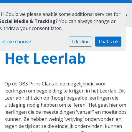
Hi! Could we please enable some additional services for
Social Media & Tracking
? You can always change or
withdraw your consent later.
Home
Let me choose
I decline
That's ok
Het Leerlab
Onze school
Praktische informatie
Medezeggenschap
Op de OBS Prins Claus is de mogelijkheid voor
leerlingen om begeleiding te krijgen in het Leerlab. Dit
Vacatures
Leerlab richt zich op (hoog) begaafde leerlingen die
uitdaging nodig hebben om te 'leren'. Het gaat hier om
Ik zoek een school
leerlingen die de meeste dingen 'vanzelf’ en moeiteloos
kunnen. Ze hebben weinig 'wrijving’ ondervonden en
tegen de tijd dat ze die eindelijk ondervinden, kunnen